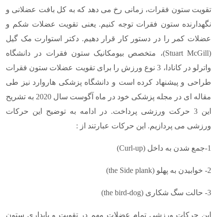
تقویت ستون فقرات، زمانی رخ می دهد که به کل بافت عضلانی و
نگهدارنده ستون فقرات توجه کنیم. یعنی تقویت عضلات شکم و
عضلات کمر را در دستور کار قرار دهیم. دکتر استوارت مک گیل
(Stuart McGill)
، متخصص بیومکانیک ستون فقرات در دانشگاه
واترلو در کانادا، 3 نوع ورزش را برای تقویت عضلات ستون فقرات
طراحی و پیشنهاد کرده است و دانشگاه پزشکی هاروارد نیز طی
مقاله ای در مجله پزشکی خود در ماه آگوست سال 2020 به تشریح
این 3 حرکت ورزشی پرداخت. در ادامه به توضیح این حرکات
ورزشی می پردازیم. این حرکات عبارتند از :
1-جمع شدن به داخل
(Curl-up)
2- خوابیدن به پهلو
(the Side plank)
3- حالت سگ شکاری
(the bird-dog)
این حرکات ورزشی تمام عضلات مهم در تقویت و پایداری ستون