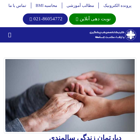
پرونده الکترونیک
مطالب آموزشی
محاسبه BMI
تماس با ما
نوبت دهی آنلاین
021-86054772
دپارتمان زندگی سالمندی