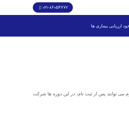
021-86054772
ود ارزیابی بیماری ها
می توانند پس از ثبت نام، در این دوره ها شرکت