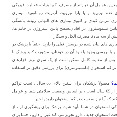
رین عوامل آن عبارتند از مصرف کم لبنیات، فعالیت فیزیکی
غده تیرویید و یا پارا تیرویید، آرتریت روماتویید، بیماری
اری مزمن کبدی و کلیوی،بیماری های التهابی روده، یائسگی
ین تستوسترون در آقایان،سطح پایین استروژن در خانم ها،
یش از سه ماه)، مصرف الکل و سیگار .
ماری های بیان شده در پرسش قبلی را دارید، حتماً با پزشک در
 یا بررسی وجود یا نبود آن در خودتان، مشورت کنید.پزشک با
و پس از معاینه کامل ممکن است از یک سری نرم افزارهای
راکم استخوان (دانسیتومتری) برای بررسی دقیق تر استفاده
هم؟
معمولاً پزشکان برای سنین بالای 65 سال ، تست تراکم
استخوان را تجویز می کنند. اگر سن شما کمتر از 65 سال است ، بر اساس وضعیت سلامتی شما و عوامل
که آیا نیاز به تست تراکم استخوان دارید یا خیر.
کی استخوان در شما تأیید شود، پزشک برای پیشگیری از ، از
استخوان جدید ، دارو تجویز می کند.غیر از دارو ، حتما برای