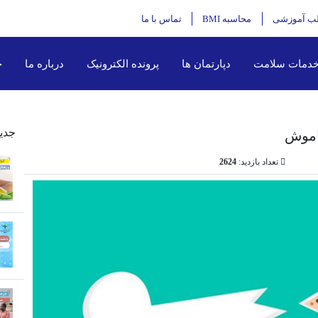
ب آموزشی
محاسبه BMI
تماس با ما
دمات سلامت
دپارتمان ها
پرونده الکترونیک
درباره ما
خ
جدی
تعداد بازدید:
2624