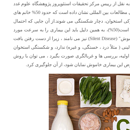
به نقل از رییس مرکز تحقیقات استئوپروز پژوهشگاه علوم غدد
و متابولیسم دانشگاه علوم پزشکی تهران) . در برخی مطالعات بین المللی نشان داده است که حدود 50% خانم های
ر 4 نفر مرد ، به دلیل پوکی استخوان، دچار شکستگی می شوند.از آن جایی که احتمال
شکستگی در خانم ها به دلیل پوکی استخوان بیشتر است(50%)، به همین دلیل باید این بیماری را به سرعت مورد
بررسی و درمان قرار داد.استئوپوروز را "بیماری خاموش" (Silent Disease) نیز می نامند ، زیرا از دست رفتن بافت
نی ( مثلاً درد ، خستگی، و غیره) ندارد، و شکستگی استخوان
 اولیه، بررسی ها و غربالگری صورت بگیرد ، می توان با روش
رض این بیماری خاموش نمایان شود، از آن جلوگیری کرد.