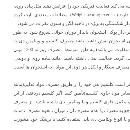
یه می کند فعالیت فیزیکی خود را افزایش دهید مثل پیاده روی،
دویدن و کلا ورزش هایی که نیاز به تحمل وزن دارند (Weight bearing exercise). مطالعات متعددی ثابت کرده
 از شکستگی به ویژه در ناحیه لگن و ستون فقرات می شود.
ری از پوکی استخوان باید از دوران جوانی شروع شود. به طور
وکی استخوان نقش داشته باشد.مصرف کلسیم و ویتامین دی به
اندازه کافی ( این میزان با توجه به جنس و سن متفاوت می باشد) .به طور متوسط مصرف روزانه 1200 میلی
دی توصیه می گردد. فعالیت بدنی داشته باشید. مانند پیاده روی و دویدن.
 روز در هفته. عدم مصرف سیگار و الکل. هر دوی این مواد ، به استخوان ها آسیب
تر است کلسیم بدن خود را از طریق مصرف مواد غذایی(مانند
ایر مواد حاوی کلسیم)تأمین کنید. اگر کلسیم دریافتی از این
مکمل حاوی کلسیم و یا ویتامین دی داشته باشید. از مصرف
اجع به مصرف یا عدم مصرف آن ، میزان ، نحوه مصرف ، مدت
یا انواع ویتامین دی باید استفاده کنید، با پزشک خود مشورت