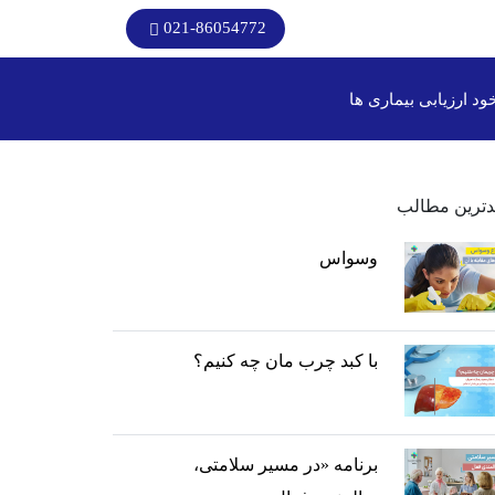
021-86054772
ود ارزیابی بیماری ها
دترین مطالب
وسواس
با کبد چرب مان چه کنیم؟
برنامه «در مسیر سلامتی،