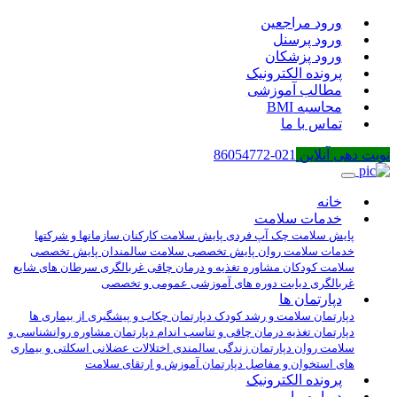
ورود مراجعین
ورود پرسنل
ورود پزشکان
پرونده الکترونیک
مطالب آموزشی
محاسبه BMI
تماس با ما
نوبت دهی آنلاین
021-86054772
خانه
خدمات سلامت
پایش سلامت چک آپ فردی
پایش سلامت کارکنان سازمانها و شرکتها
خدمات سلامت روان
پایش تخصصی سلامت سالمندان
پایش تخصصی
سلامت کودکان
مشاوره تغذیه و درمان چاقی
غربالگری سرطان های شایع
غربالگری دیابت
دوره های آموزشی عمومی و تخصصی
دپارتمان ها
دپارتمان سلامت و رشد کودک
دپارتمان چکاب و پیشگیری از بیماری ها
دپارتمان تغذیه درمان چاقی و تناسب اندام
دپارتمان مشاوره روانشناسی و
سلامت روان
دپارتمان زندگی سالمندی
اختلالات عضلانی اسکلتی و بیماری
های استخوان و مفاصل
دپارتمان آموزش و ارتقای سلامت
پرونده الکترونیک
درباره ما