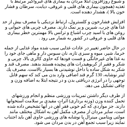
و شيوع روزافزون ابتلا مردان به بيماری های غيرواگير مرتبط با
تغذیه (همچون بیماری های قلبی و عروقی، دیابت، سرطان و فشار
خون بالا )، هشدار دهنده است.
افزايش فشارخون و کلسترول، ارتباط نزديکی با مصرف بيش از حد
غذا های چرب، شيرين و پر نمک دارند. مصرف چربی های حیوانی و
روغن های با اسید چرب اشباع و ترانس بالا مهمترین خطر بیماری
های قلبی و عروقی در کشور به شمار می رود .
در حال حاضر تغيير در عادات غذايی سبب شده مواد غذايی از جمله
خرما، شير، ميوه و سبزی تازه، نان سبوس دار و ماهی جای خود را
به غذا های غیرخانگی و فست فودها که حاوی کالری بالا، چربی و
شكر و فقير از كربوهيدرات های پيچيده هستند بدهند. مصرف قند و
شكر به شكل ساده يا داخل نوشيدنی ها بسيار بالاست. مصرف يك
ليتر نوشابه، 130 گرم قند اضافی وارد بدن می کند كه سهم قابل
توجهی را در انرژی دريافتی بدن و در نتیجه ابتلا به اضافه وزن و
چاقی تشكيل می دهد.
از طرف ديگر داشتن تمرينات ورزشی منظم و انجام ورزشهای
تحمل كننده وزن (وزنه برداری) اثرات مفيدی بر سلامت استخوانها
دارند. جز مواردی كه كم خونی فقر آهن در آنها تشخيص داده شده
است، ساير مردان از مصرف مكمل آهن به اشكال مختلف مانند
مولتی ويتامين مينرال يا نوشابه های ورزشی حاوی آهن بايد اجتناب
نمايند زيرا سبب تجمع آهن در بدن مردان می شود.