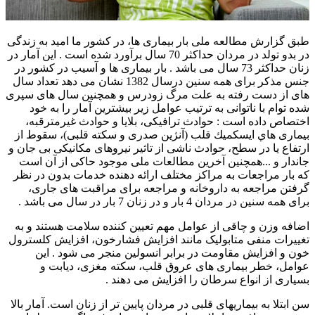
طبق گزارش مطالعه ملی بار بيماری ها، در كشور ما اميد به زندگی
در بدو تولد در مردان حداكثر 70 سال برآورد شده است . اين آمار در
زنان حداكثر 73 سال می باشد . بار بيماری ها و آسيب در كشور در
جنس مذكر برای همه سنين درسال 1382 نشان می دهد تعداد سال
های از دست رفته به علت مرگ زودرس و همچنين سال های سپری
شده توام با ناتوانی به ترتيب عوامل زیر بيشترين آمار را به خود
اختصاص داده است : حوادث ترافيكی، بلايا و حوادث غيرمترقبه،
بيماری هاي ايسكميك قلب (آنژين صدری و سكته قلبی)، سقوط از
ارتفاع يا در سطح، حوادث ناشی از تاثير نيروهای مكانيكی بی جان و
جاندار و ...همچنین آخرين مطالعات ملی موجود حاکی از آن است
که بار مراجعات به مراكز مختلف ارائه دهنده خدمات بدون در نظر
گرفتن مراجعه به داروخانه و مراجعه برای مراقبت های جاری،
برای همه سنین در مردان 4 بار و در زنان 7 بار در سال می باشد .
اضافه وزن و چاقی از عوامل مهم تعيين کننده سلامت هستند و به
تغييرات منفی متابوليک مانند افزایش فشارخون، افزایش کلسترول
خون و افزايش مقاومت در برابر انسولين منجر می شود . اين
عوامل، خطر بيماری های عروق قلب، سکته مغزی، ديابت و
بسياری از انواع سرطان را افزايش می دهند .
سن ابتلا به بيماريهای قلبی در مردان پايين تر از زنان است. آمار بالا