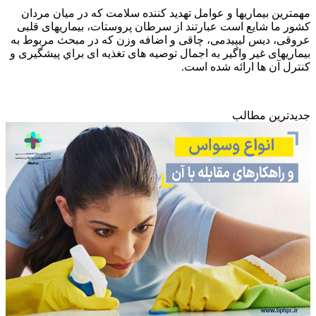
مهمترين بيماريها و عوامل تهديد كننده سلامت كه در ميان مردان
كشور ما شايع است عبارتند از سرطان پروستات، بيماريهای قلبی
عروقی، ديس ليپيدمی، چاقی و اضافه وزن كه در مبحث مربوط به
بيماريهای غير واگير به اجمال توصيه های تغذيه ای براي پيشگيری و
كنترل آن ها ارائه شده است.
جدیدترین مطالب