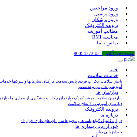
ورود مراجعین
ورود پرسنل
ورود پزشکان
پرونده الکترونیک
مطالب آموزشی
محاسبه BMI
تماس با ما
نوبت دهی آنلاین
021-86054772
خانه
خدمات سلامت
پایش سلامت چک آپ فردی
پایش سلامت کارکنان سازمانها و شرکتها
خدمات 
آموزشی عمومی و تخصصی
دپارتمان ها
دپارتمان سلامت و رشد کودک
دپارتمان چکاب و پیشگیری از بیماری ها
دپارتم
دپارتمان آموزش و ارتقای سلامت
پرونده الکترونیک
درباره ما
درباره کلینیک
گواهینامه ها و مجوزها
سازمان های طرف قرارداد
خود ارزیابی بیماری ها
خودارزیابی دیابت