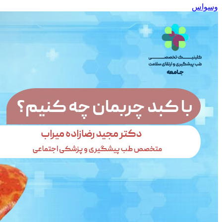
وسواس