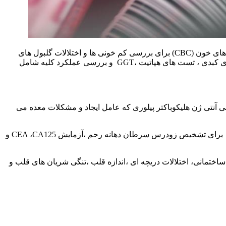
آزمایش کامل خون: این آزمایشات شامل ازمایش قند خون، چربی خون شامل کلسترول، تری گلیسرید، HDL ، LDL، شمارش کامل سلول های خون (CBC) برای بررسی کم خونی ها و اختلالات گلبول های
سفید و پلاکت و اندازه گیری الکترولیت های خون شامل سدیم ،پتاسیم،کلسیم، فسفر و... و بررسی عملکرد کبد شامل بیلی روبین ،آنزیم های کبدی ، تست های هپاتیت ،GGT و بررسی عملکرد کلیه شامل
آنتی ژن هلیکوباکتر پیلوری که عامل ایجاد و مشکلات معده می
آزمایشات غربالگری سرطان: شامل FREE PSA،PSA برای تشخیص زودرس سرطان پروستات ،آزمایش پاپ اسمیر و HPV Genotyping برای تشخیص زودرس سرطان دهانه رحم ،آزمایش CEA ،CA125 و
مانی، اختلالات دریچه ای ،اندازه قلب ،تنگی شریان های قلب و