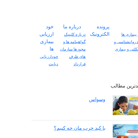
پرونده
درباره ما
خود
الکترونیک
ارزیابی
بیماری ها
درباره کلینیک
بیماری
 روانشناسی و
گواهینامه ها و
ها
لتی و بیماری
مجوزها
سازمان
های طرف
خودارزیابی
قرارداد
دیابت
دترین مطالب
وسواس
با کبد چرب مان چه کنیم؟