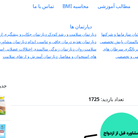
مطالب آموزشی
محاسبه BMI
تماس با ما
دپارتمان ها
ان سازمانها و شرکتها
دپارتمان سلامت و رشد کودک
دپارتمان چکاب و پیشگیری از 
لمندان
پایش تخصصی
دپارتمان تغذیه درمان چاقی و تناسب اندام
دپارتمان مشاوره
ربالگری سرطان های
سلامت روان
دپارتمان زندگی سالمندی
اختلالات عضلانی اسک
می و تخصصی
های استخوان و مفاصل
دپارتمان آموزش و ارتقای سلامت
جدی
تعداد بازدید:
1725