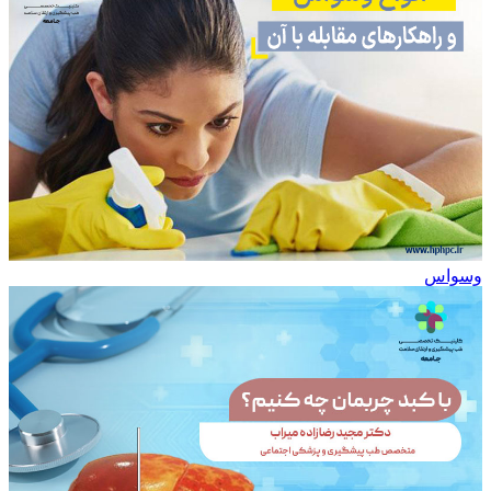
وسواس