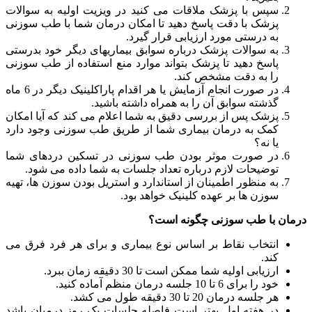
سپس با پزشک ملاقات می­ کنید در ویزیت اولیه به سوالات
پزشک با دقت پاسخ دهید تا امکان درمان شما با طب سوزنی
به درستی مورد ارزیابی قرار گیرد.
به سوالات پزشک درباره سوابق بیماری­های دیگر خود بدرستی
پاسخ دهید تا پزشک بتواند موارد منع استفاده از طب سوزنی
را به­ دقت مشخص کند.
در صورت انجام آزمایش یا هر اقدام پاراکلینیک دیگر در 6 ماه
گذشته سوابق آن را به همراه داشته باشید.
پزشک پس از بررسی دقیق به شما اعلام می ­کند که آیا امکان
کمک به درمان بیماری شما از طریق طب سوزنی وجود دارد
یا نه؟
در صورت موثر بودن طب سوزنی در تسکین دردهای شما
توضیحات لازم درباره تعداد جلسات به شما داده می­ شود.
به منظور اطمینان از استاندارد و استریل بودن سوزن­ ها، تهیه
سوزن ­ها بر عهده کلینیک خواهد بود.
درمان با طب سوزنی چگونه است؟
انتخاب نقاط بر اساس نوع بیماری و برای هر فرد فرق می
کند.
ارزیابی اولیه شما ممکن است تا 30 دقیقه زمان ببرد.
خود را برای 6 تا 10 جلسه درمان منظم آماده کنید.
هر جلسه درمان 20 تا 30 دقیقه طول می ­کشد.
در هفته اول بهتر است فاصله جلسات یک روز درمیان باشد