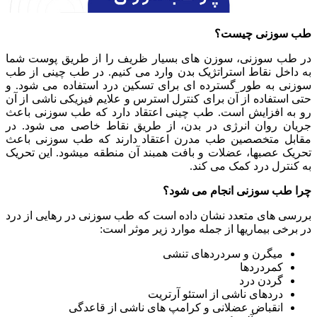
طب سوزنی چیست؟
در طب سوزنی، سوزن­ های بسیار ظریف را از طریق پوست شما
به داخل نقاط استراتژیک بدن وارد می­ کنیم. در طب چینی از طب
سوزنی به طور گسترده ای برای تسکین درد استفاده می­ شود. و
حتی استفاده از آن برای کنترل استرس و علایم فیزیکی ناشی از آن
رو به افزایش است. طب چینی اعتقاد دارد که طب سوزنی باعث
جریان روان انرژی در بدن، از طریق نقاط خاصی می­ شود. در
مقابل متخصصین طب مدرن اعتقاد دارند که طب سوزنی باعث
تحریک عصب­ها، عضلات و بافت همبند آن منطقه می­شود. این تحریک
به کنترل درد کمک می ­کند.
چرا طب سوزنی انجام می­ شود؟
بررسی ­های متعدد نشان داده است که طب سوزنی در رهایی از درد
در برخی بیماری­ها از جمله موارد زیر موثر است:
میگرن و سردردهای تنشی
کمردردها
گردن درد
دردهای ناشی از استئو آرتریت
انقباض عضلانی و کرامپ ­های ناشی از قاعدگی