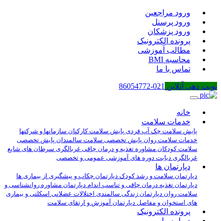
ورود مراجعین
ورود پرسنل
ورود پزشکان
پرونده الکترونیک
مطالب آموزشی
محاسبه BMI
تماس با ما
نوبت دهی آنلاین
021-86054772
خانه
خدمات سلامت
پایش سلامت چک آپ فردی
پایش سلامت کارکنان سازمانها و شرکتها
خدمات سلامت روان
پایش تخصصی سلامت سالمندان
پایش تخصصی
سلامت کودکان
مشاوره تغذیه و درمان چاقی
غربالگری سرطان های شایع
غربالگری دیابت
دوره های آموزشی عمومی و تخصصی
دپارتمان ها
دپارتمان سلامت و رشد کودک
دپارتمان چکاب و پیشگیری از بیماری ها
دپارتمان تغذیه درمان چاقی و تناسب اندام
دپارتمان مشاوره روانشناسی و
سلامت روان
دپارتمان زندگی سالمندی
اختلالات عضلانی اسکلتی و بیماری
های استخوان و مفاصل
دپارتمان آموزش و ارتقای سلامت
پرونده الکترونیک
درباره ما