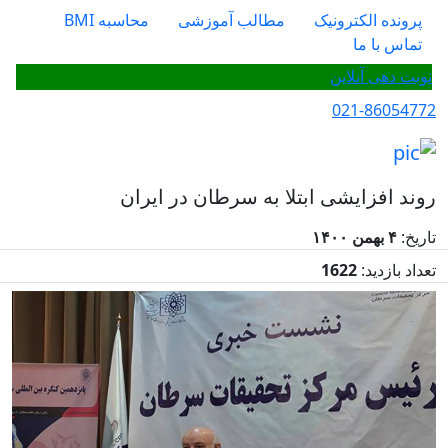
پرونده الکترونیک
مطالب آموزشی
محاسبه BMI
تماس با ما
نوبت دهی آنلاین
021-86054772
روند افزایشی ابتلا به سرطان در ایران
تاریخ:
۴ بهمن ۱۴۰۰
تعداد بازدید:
1622