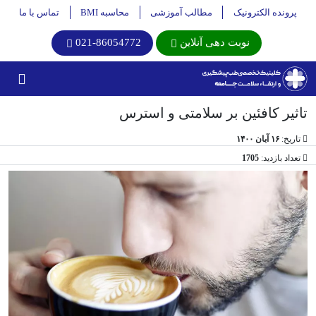
پرونده الکترونیک
مطالب آموزشی
محاسبه BMI
تماس با ما
نوبت دهی آنلاین
021-86054772
تاثیر کافئین بر سلامتی و استرس
تاریخ:
۱۶ آبان ۱۴۰۰
تعداد بازدید:
1705