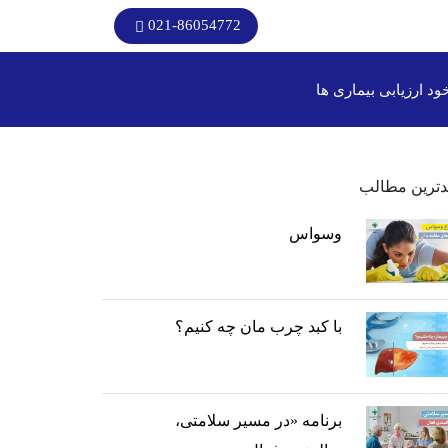
021-86054772
ود ارزیابی بیماری ها
دترین مطالب
وسواس
با کبد چرب مان چه کنیم؟
برنامه «در مسیر سلامتی،