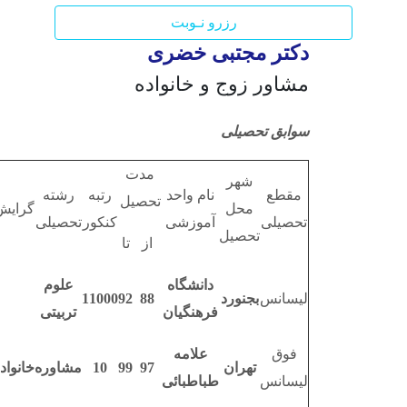
رزرو نـوبت
دکتر مجتبی خضری
مشاور زوج و خانواده
سوابق تحصیلی
مدت
شهر
مقطع
نام واحد
رتبه
رشته
تحصیل
محل
گرایش
تحصیلی
آموزشی
کنکور
تحصیلی
تحصیل
از
تا
دانشگاه
علوم
لیسانس
بجنورد
88
92
11000
فرهنگیان
تربیتی
فوق
علامه
تهران
97
99
10
مشاوره
خانواد
لیسانس
طباطبائی