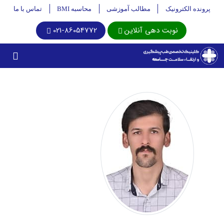
پرونده الکترونیک
مطالب آموزشی
محاسبه BMI
تماس با ما
نوبت دهی آنلاین
021-86054772