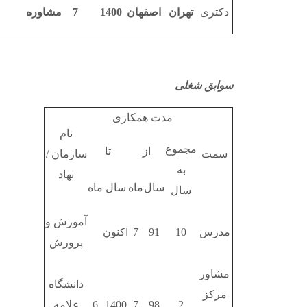
دکتری
تهران
اصفهان
1400
7
مشاوره
سوابق شغلی
مدت همکاری
نام
مجموع
از
تا
سمت
سازمان /
به
نهاد
سال
ماه
سال
ماه
سال
آموزش و
مدرس
10
91
7
اکنون
پرورش
مشاور
دانشگاه
مرکز
2
98
7
1400
6
علامه