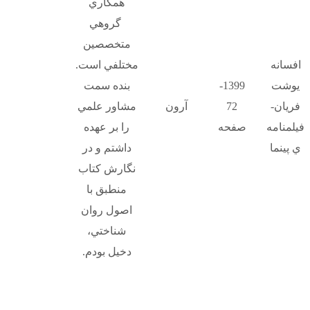
همكاري
گروهي
متخصصين
افسانه
مختلفي است.
يوشت
1399-
بنده سمت
فريان-
72
آرون
مشاور علمي
فيلمنامه
صفحه
را بر عهده
ي پينما
داشتم و در
نگارش كتاب
منطبق با
اصول روان
شناختي،
دخيل بودم.