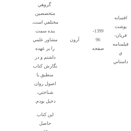
گروهي
متخصصين
افسانه
مختلفي است.
يوشت
1399-
بنده سمت
فريان-
96
آرون
مشاور علمي
فيلمنامه
صفحه
را بر عهده
ي
داشتم و در
داستاني
نگارش كتاب
منطبق با
اصول روان
شناختي،
دخيل بودم.
اين كتاب
حاصل