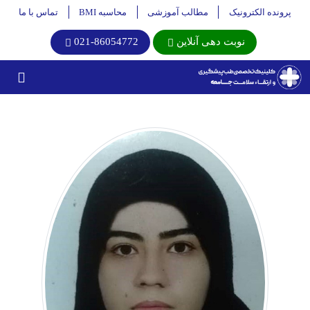
پرونده الکترونیک
مطالب آموزشی
محاسبه BMI
تماس با ما
نوبت دهی آنلاین
021-86054772