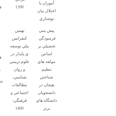
آموزان با
1398
ف
اختلال بيان
نوشتاري
پيش بيني
نهمين
فرسودگي
كنفرانس
تحصيلي بر
ملي توسعه
اساس
ي پايدار در
ف
مولفه هاي
علوم تربيتي
تنظيم
و روان
م
شناختي
شناسي،
جل
هيجان در
مطالعات
دانشجويان
اجتماعي و
دانشگاه هاي
فرهنگي-
برتر
1400