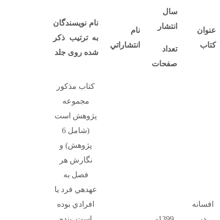
سال
نام نویسندگان
انتشار
عنوان
نام
به ترتیب ذکر
کتاب
انتشاراتي
تعداد
شده روی جلد
صفحات
كتاب مذكور
مجموعه
پژوهش است
(شامل 6
پژوهش) و
نگارش هر
فصل به
عهدهي فرد يا
افسانه
افرادي بوده
در
1399-
است. بنده