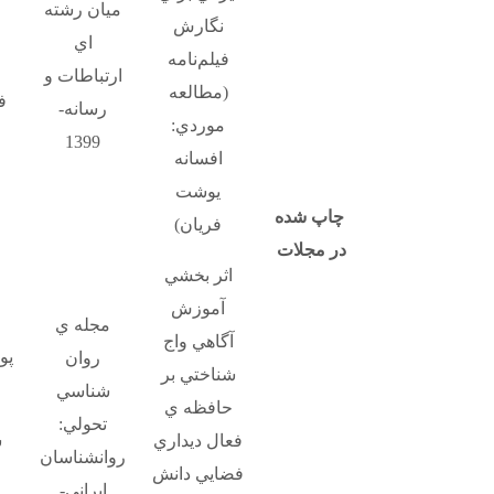
ميان رشته
نگارش
اي
فيلم‌نامه
ارتباطات و
(مطالعه
ف
رسانه-
موردي:
1399
افسانه
يوشت
چاپ شده
فريان)
در مجلات
اثر بخشي
آموزش
مجله ي
آگاهي واج
پو
روان
شناختي بر
شناسي
حافظه ي
تحولي:
فعال ديداري
س
روانشناسان
فضايي دانش
ايراني-