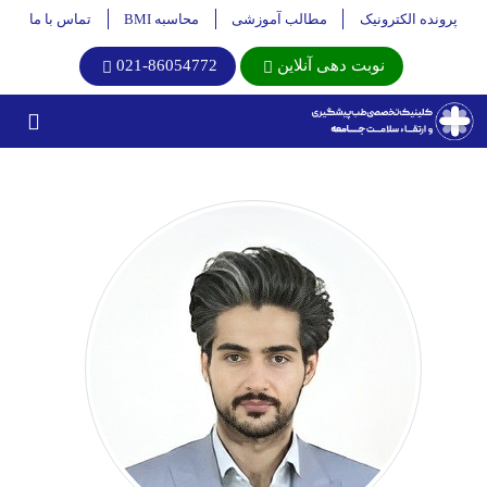
پرونده الکترونیک
مطالب آموزشی
محاسبه BMI
تماس با ما
نوبت دهی آنلاین
021-86054772