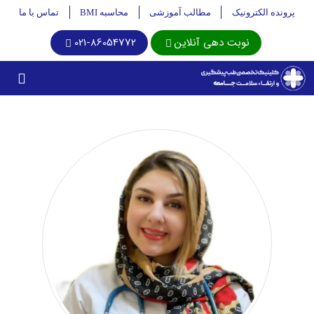
پرونده الکترونیک
مطالب آموزشی
محاسبه BMI
تماس با ما
نوبت دهی آنلاین
021-86054772