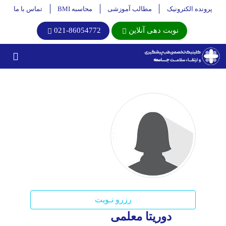
پرونده الکترونیک
مطالب آموزشی
محاسبه BMI
تماس با ما
نوبت دهی آنلاین
021-86054772
رزرو نـوبت
دوریتا معلمی